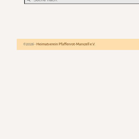
©2026 -
Heimatverein Pfaffenrot-Marxzell e.V.